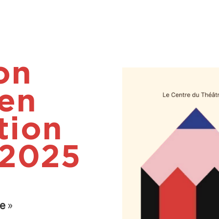
on
 en
tion
 2025
le
»