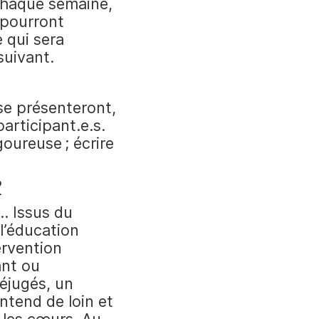
chaque semaine,
 pourront
 qui sera
suivant.
se présenteront,
articipant.e.s.
goureuse ; écrire
?
e… Issus du
l’éducation
ervention
ant ou
réjugés, un
ntend de loin et