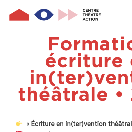
Aller
au
contenu
principal
Formati
écriture
in(ter)ven
théâtrale •
«
Écriture en in(ter)vention théâtra