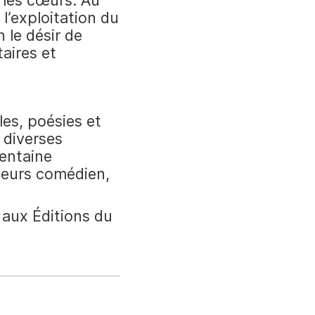
 les cœurs. Au
l’exploitation du
 le désir de
aires et
les, poésies et
 diverses
centaine
illeurs comédien,
 aux Éditions du