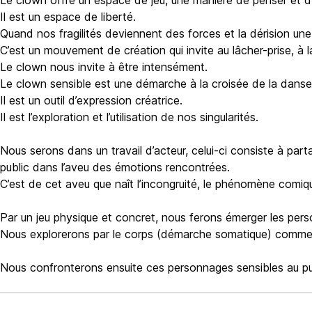
Le clown offre un espace de jeu, une manière de penser et d’
Il est un espace de liberté.
Quand nos fragilités deviennent des forces et la dérision un
C’est un mouvement de création qui invite au lâcher-prise, à 
Le clown nous invite à être intensément.
Le clown sensible est une démarche à la croisée de la danse,
Il est un outil d’expression créatrice.
Il est l’exploration et l’utilisation de nos singularités.
Nous serons dans un travail d’acteur, celui-ci consiste à part
public dans l’aveu des émotions rencontrées.
C’est de cet aveu que naît l’incongruité, le phénomène comiq
Par un jeu physique et concret, nous ferons émerger les per
Nous explorerons par le corps (démarche somatique) comment
Nous confronterons ensuite ces personnages sensibles au publ