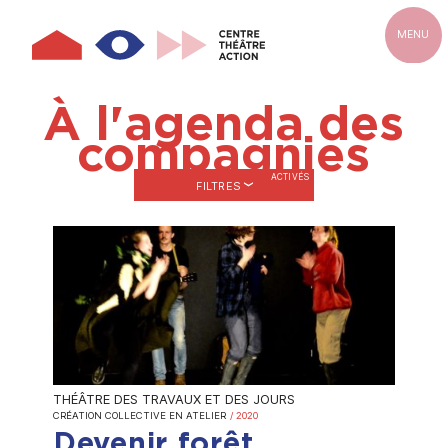
Aller
au
MENU
contenu
principal
À l'agenda des
compagnies
FILTRES
THÉÂTRE DES TRAVAUX ET DES JOURS
CRÉATION COLLECTIVE EN ATELIER
/ 2020
Devenir forêt